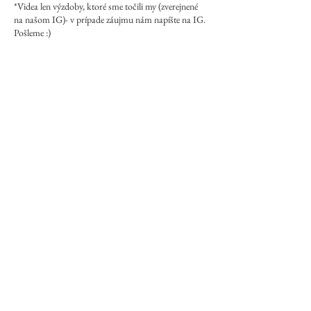
​*Videa len výzdoby, ktoré sme točili my (zverejnené
na našom IG)- v prípade záujmu nám napíšte na IG.
Pošleme :)