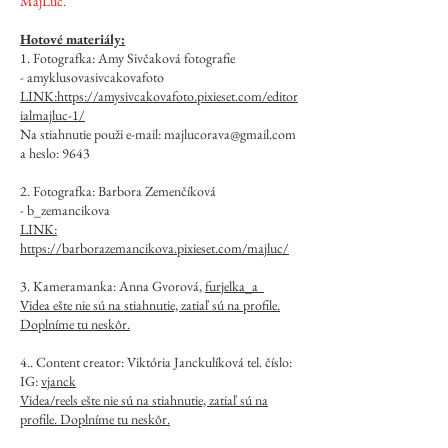
MajLuc.
Hotové materiály:
1. Fotografka: Amy Sivčaková fotografie
-
amyklusovasivcakovafoto
LINK:
https://amysivcakovafoto.pixieset.com/editor
ialmajluc-1/
Na stiahnutie použi e-mail:
majlucorava@gmail.com
a heslo: 9643
2. Fotografka: Barbora Zemenčíková
-
b_zemancikova
LINK:
https://barborazemancikova.pixieset.com/majluc/
3. Kameramanka: Anna Gvorová,
furjelka_a
Videa ešte nie sú na stiahnutie, zatiaľ sú na profile.
Doplníme tu neskôr.
4.. Content creator: Viktória Janckulíková tel. číslo:
IG:
vjanck
Videa/reels ešte nie sú na stiahnutie, zatiaľ sú na
profile. Doplníme tu neskô
r.