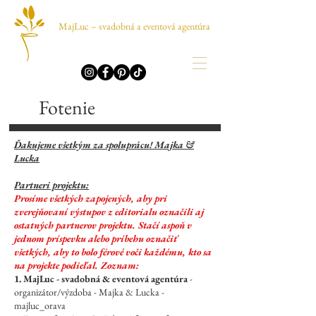
MajLuc – svadobná a eventová agentúra
Fotenie
Ďakujeme všetkým za spoluprácu! Majka &
Lucka
Partneri projektu:
Prosíme všetkých zapojených, aby pri
zverejňovaní výstupov z editorialu označili aj
ostatných partnerov projektu. Stačí aspoň v
jednom príspevku alebo príbehu označiť
všetkých, aby to bolo férové voči každému, kto sa
na projekte podieľal. Zoznam:
1. MajLuc - svadobná & eventová agentúra
-
organizátor/výzdoba - Majka & Lucka -
majluc_orava