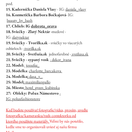
pod.
15. Kaderníčka Daniela Vlas
y - IG:
daniela_vlasy
16. Kozmetička Barbora Bočkajová-
IG:
beauty_by_bash
17. Chlieb: IG
dobrota_orava
​18. Sviečky
-
Zlatý Nektár -
medové -
IG:
zlatynektar
19. Sviečky
- Tvorilka.sk
- sviečky vo viacerých
odtieňoch -
tvorilka.sk
20. Sviečky - Svetluša.sk
jednofarebné -
svetlusa.sk
21. Sviečky - sypaný vosk
-
dekor_ivana
22. Model:
jossefee_
​23. Modelka
:
charlotte_barcakova
24. Modelka
:
dasa_v_
25: Model
:
maximilianpallo
26. Miesto
:
hotel_green_kubinska
27: Obleky: Polux Námestovo
-
IG:
poluxfashionstore
Keď budete používať fotografie/videa, prosím, uveďte
fotografku/kameranku/reels contektorku od
ktorého použijete materiály.
Veľmi by nás potešilo,
keďže sme to organizovali uviesť aj našu firmu