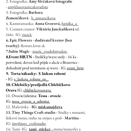
2. Fotografka:
Amy Sivčaková fotografie
-
amyklusovasivcakovafoto
3. Fotografka:
Barbora
Zemenčíková
-
b_zemancikova
4. Kameramanka
:
Anna Gvorová,
furjelka_a
5. Content creator:
Viktória Janckulíková
tel.
číslo: IG:
vjanck
6. Epic Flowers - dodávateľ kvetov (bez
tvorby)-
flowers.lover.sk
7.Salón Magic
-
magic_svadobnysalon
8.Event HRTN -
Stoličky/wave stoly - 16 ks -
potvrdené, dovoz keď pôjde z akcie z Brezovice -
dohodnúť pred termínom aj wave - IG:
event_hrtn
9. Torta/zákusky: S láskou robené
-
IG:
s_laskou_robene_ns_
10. Chlebíčky/predjedlá-Chlebičkovo
Orava
IG:
chlebickovoorava
11. Ovocie/zelenina:
Tessa - ovocie
-
IG:
tessa_ovocie_a_zelenina
12. Makrónky -
IG:
miskamajdova
13. Tiny Things Craft studio -
Stužky s menami,
látkové menu, stuha na stojan a pod--
Martina
-
IG:
tinythings_craftstudio
14: Tami -IG:
tami_sticker
-
menu/menovky a