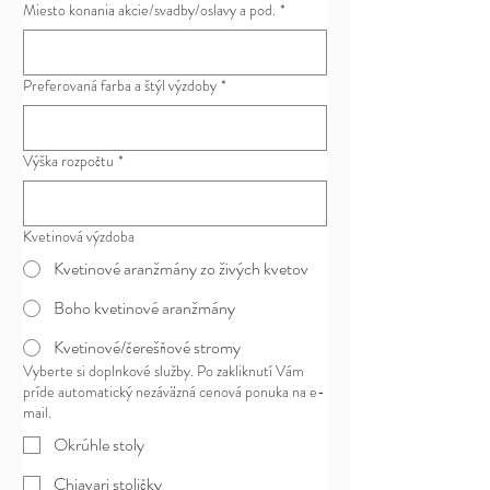
Miesto konania akcie/svadby/oslavy a pod.
*
Preferovaná farba a štýl výzdoby
*
Výška rozpočtu
*
Kvetinová výzdoba
Kvetinové aranžmány zo živých kvetov
Boho kvetinové aranžmány
Kvetinové/čerešňové stromy
Vyberte si doplnkové služby. Po zakliknutí Vám
príde automatický nezáväzná cenová ponuka na e-
mail.
Okrúhle stoly
Chiavari stoličky