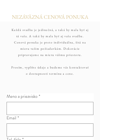
NEZÁVÄZNÁ CENOVÁ PONUKA
Každá svadba je jedinečná, a taká by mala byť aj
tá vaša. A taká by mala byť aj vaša svadba.
Cenová ponuka je preto individuálna, šitá na
mieru vašim požiadavkám. Dekorácie
pripravujeme na mieru vášmu priestoru.
Prosím, vyplňte údaje a budeme vás kontaktovať
o dostupnosti termínu a cene.
Meno a priezvisko
*
Email
*
Tel. číslo
*