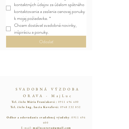
kontaktných údajov za účelom spätného 
kontaktovania a zaslania cenovej ponuky 
k mojej požiadavke.
*
Chcem dostávať svadobné novinky, 
inšpiráciu a ponuky.
Odoslať
SVADOBNÁ VÝZDOBA
ORAVA - MajLuc
Tel. číslo Mária Frančaková :
0911 496 400
Tel. číslo Ing. Lucia Kovaľová:
0948 232 852
Odber a odovzdanie svadobnej výzdoby
:
0911 496
400
E-mail:
majlucorava@gmail.com