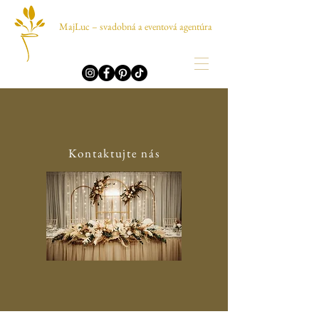
MajLuc – svadobná a eventová agentúra
Kontaktujte nás