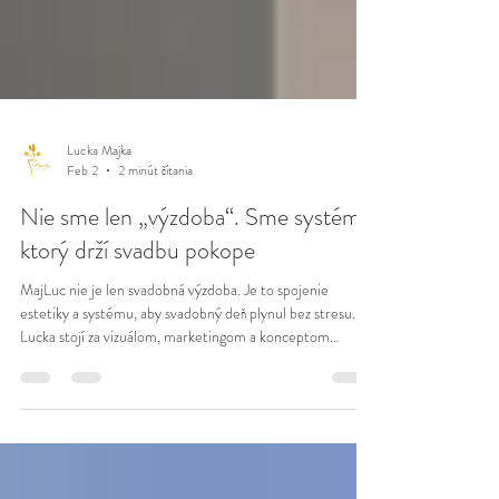
Lucka Majka
Feb 2
2 minút čítania
Nie sme len „výzdoba“. Sme systém,
ktorý drží svadbu pokope
MajLuc nie je len svadobná výzdoba. Je to spojenie
estetiky a systému, aby svadobný deň plynul bez stresu.
Lucka stojí za vizuálom, marketingom a konceptom
priestoru. Majka drží financie, procesy, sklad, inventár a
logistiku – a v deň D aj koordináciu priamo na mieste.
Vďaka tomu sú naše realizácie nielen krásne, ale aj
premyslené, funkčné a načasované.