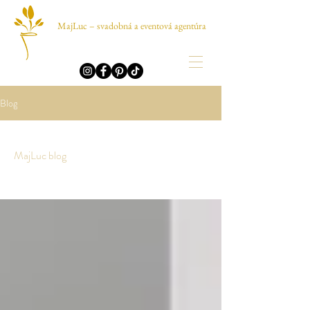
MajLuc – svadobná a eventová agentúra
Blog
MajLuc blog